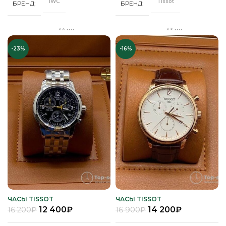
IWC
Tissot
БРЕНД
БРЕНД
44 мм
43 мм
ДИАМЕТР
ДИАМЕТР
-23%
-16%
"Бабочка"
"Бабочка"
ЗАСТЕЖКА
ЗАСТЕЖКА
Качественная
Качественная
КОРПУС
КОРПУС
часовая сталь
часовая сталь
Кварц
Кварц
МЕХАНИЗМ
МЕХАНИЗМ
Полное
Полное
ПОКРЫТИЕ
ПОКРЫТИЕ
защитное IPS
защитное IPS
покрытие
покрытие
Часы мужские
Часы мужские
ПОЛ
ПОЛ
ЧАСЫ TISSOT
ЧАСЫ TISSOT
12 400
₽
14 200
₽
16 200
₽
16 900
₽
Минеральное
Стальной
СТЕКЛО
РЕМЕНЬ