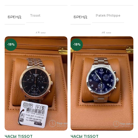
Стальной
Кожа
РЕМЕНЬ
РЕМЕНЬ
браслет
Tissot
Patek Philippe
БРЕНД
БРЕНД
Сапфировое
СТЕКЛО
Сапфировое
СТЕКЛО
43 мм
45 мм
ДИАМЕТР
ДИАМЕТР
Золото
ЦВЕТ КОРПУСА
Серебро
ЦВЕТ БРАСЛЕТА
-18%
-18%
"Бабочка"
Клипса
ЗАСТЕЖКА
ЗАСТЕЖКА
Коричневый
ЦВЕТ РЕМЕШКА
Серебро
ЦВЕТ КОРПУСА
Качественная
Качественная
КОРПУС
КОРПУС
часовая сталь
часовая сталь
Белый
ЦИФЕРБЛАТ
Черный
ЦИФЕРБЛАТ
Механика
Механика
МЕХАНИЗМ
МЕХАНИЗМ
Полное
Полное
ПОКРЫТИЕ
ПОКРЫТИЕ
защитное IPG
защитное IPG
покрытие
покрытие
Часы мужские
Часы мужские
ПОЛ
ПОЛ
ЧАСЫ TISSOT
ЧАСЫ TISSOT