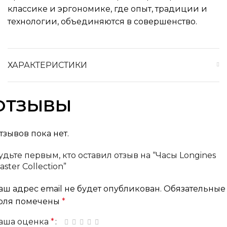
классике и эргономике, где опыт, традиции и
технологии, объединяются в совершенство.
ХАРАКТЕРИСТИКИ
ОТЗЫВЫ
тзывов пока нет.
удьте первым, кто оставил отзыв на “Часы Longines
aster Collection”
аш адрес email не будет опубликован.
Обязательные
оля помечены
*
аша оценка
*
1 из 5 звёзд
2 из 5 звёзд
3 из 5 звёзд
4 из 5 звёзд
5 из 5 звёзд