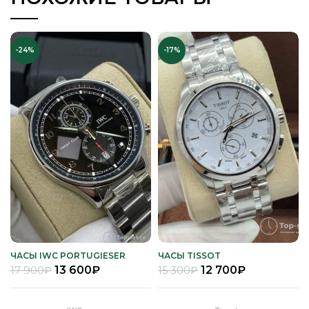
-24%
-17%
ЧАСЫ IWC PORTUGIESER
ЧАСЫ TISSOT
YACHT CLUB
13 600
₽
12 700
₽
17 900
₽
15 300
₽