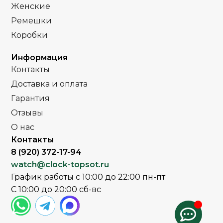
Женские
Ремешки
Часы мужские
Часы мужские
ПОЛ
ПОЛ
Коробки
Стальной
Стальной
РЕМЕНЬ
РЕМЕНЬ
Информация
браслет
браслет
Контакты
Доставка и оплата
Минеральное
Сапфировое
СТЕКЛО
СТЕКЛО
Гарантия
Отзывы
Серебро
Серебро
ЦВЕТ БРАСЛЕТА
ЦВЕТ БРАСЛЕТА
О нас
Контакты
Серебро
Серебро
ЦВЕТ КОРПУСА
ЦВЕТ КОРПУСА
8 (920) 372-17-94
watch@clock-topsot.ru
Белый
Черный
ЦИФЕРБЛАТ
ЦИФЕРБЛАТ
График работы с 10:00 до 22:00 пн-пт
С 10:00 до 20:00 сб-вс