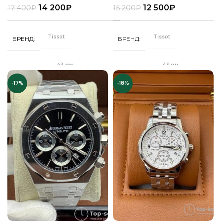
14 200
₽
12 500
₽
17 400
₽
15 200
₽
Стальной
Кожа
РЕМЕНЬ
РЕМЕНЬ
браслет
Tissot
Tissot
БРЕНД
БРЕНД
Минеральное
СТЕКЛО
Сапфировое
СТЕКЛО
43 мм
43 мм
ДИАМЕТР
ДИАМЕТР
Серебро
ЦВЕТ КОРПУСА
Золото
ЦВЕТ БРАСЛЕТА
-17%
-18%
"Бабочка"
Клипса
ЗАСТЕЖКА
ЗАСТЕЖКА
Черный
ЦВЕТ РЕМЕШКА
Золото
ЦВЕТ КОРПУСА
Качественная
Качественная
КОРПУС
КОРПУС
часовая сталь
часовая сталь
Черный
ЦИФЕРБЛАТ
Розовый
ЦИФЕРБЛАТ
Кварц
Кварц
МЕХАНИЗМ
МЕХАНИЗМ
Полное защитное
Полное
ПОКРЫТИЕ
ПОКРЫТИЕ
IPS покрытие
защитное IPS
покрытие
Часы мужские
ПОЛ