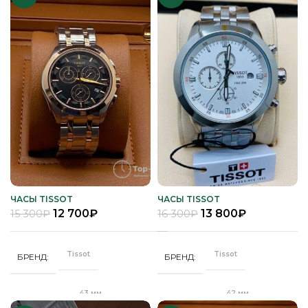
Клипса
"Бабочка"
ЗАСТЕЖКА
ЗАСТЕЖКА
Черный
ЦВЕТ РЕМЕШКА
Серебро
ЦВЕТ КОРПУСА
Качественная
Качественная
КОРПУС
КОРПУС
часовая сталь
часовая сталь
Белый
ЦИФЕРБЛАТ
Черный
ЦИФЕРБЛАТ
Кварц
Кварц
МЕХАНИЗМ
МЕХАНИЗМ
Полное
Полное
ПОКРЫТИЕ
ПОКРЫТИЕ
защитное IPS
защитное IPS
покрытие
покрытие
,
Часы мужские
Унисекс
Часы
ПОЛ
ПОЛ
мужские
ЧАСЫ TISSOT
ЧАСЫ TISSOT
12 700
₽
13 800
₽
15 300
₽
16 300
₽
Кожа
РЕМЕНЬ
Стальной
РЕМЕНЬ
браслет
Tissot
Tissot
БРЕНД
БРЕНД
Сапфировое
СТЕКЛО
Сапфировое
СТЕКЛО
43 мм
42 мм
ДИАМЕТР
ДИАМЕТР
Серебро
ЦВЕТ КОРПУСА