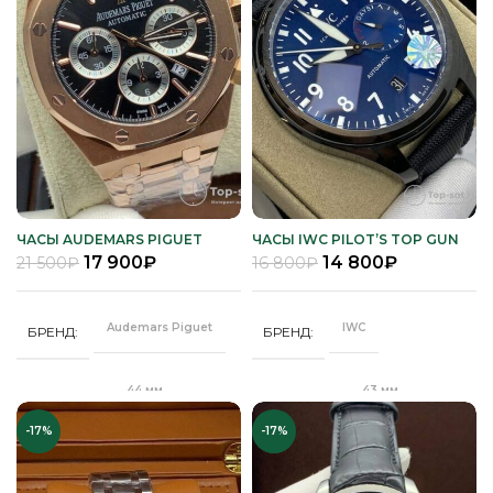
ЧАСЫ AUDEMARS PIGUET
ЧАСЫ IWC PILOT’S TOP GUN
ROYAL OAK
17 900
₽
14 800
₽
21 500
₽
16 800
₽
Audemars Piguet
IWC
БРЕНД
БРЕНД
44 мм
43 мм
ДИАМЕТР
ДИАМЕТР
-17%
-17%
"Бабочка"
Классическая
ЗАСТЕЖКА
ЗАСТЕЖКА