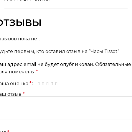
ОТЗЫВЫ
тзывов пока нет.
удьте первым, кто оставил отзыв на “Часы Tissot”
аш адрес email не будет опубликован.
Обязательные
оля помечены
*
аша оценка
*
1 из 5 звёзд
2 из 5 звёзд
3 из 5 звёзд
4 из 5 звёзд
5 из 5 звёзд
аш отзыв
*