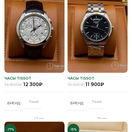
Черный
ЦВЕТ РЕМЕШКА
Золото
ЦВЕТ КОРПУСА
Качественная
Качественная
КОРПУС
КОРПУС
часовая сталь
часовая сталь
Синий
ЦИФЕРБЛАТ
Черный
ЦИФЕРБЛАТ
Кварц
Кварц
МЕХАНИЗМ
МЕХАНИЗМ
Полное
Полное
ПОКРЫТИЕ
ПОКРЫТИЕ
защитное IPS
защитное IPS
покрытие
покрытие
Часы мужские
Часы мужские
ПОЛ
ПОЛ
ЧАСЫ TISSOT
ЧАСЫ TISSOT
12 300
₽
11 900
₽
14 800
₽
15 500
₽
Стальной
Кожа
РЕМЕНЬ
РЕМЕНЬ
браслет
Tissot
Tissot
БРЕНД
БРЕНД
Сапфировое
СТЕКЛО
Сапфировое
СТЕКЛО
43 мм
39 мм
ДИАМЕТР
ДИАМЕТР
Серебро
ЦВЕТ КОРПУСА
Серебро
ЦВЕТ БРАСЛЕТА
-17%
-15%