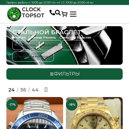
График работы с 10:00 до 22:00 пн-пт | С 10:00 до 20:00 сб-вс
CLOCK
TOPSOT
СТАЛЬНОЙ БРАСЛЕТ
Главная
Товар Ремень
Стальной браслет
ВСЕ БРЕНДЫ
МУЖСКИЕ
ЖЕНСКИЕ
КОРОБКИ И РЕМЕШКИ
ФИЛЬТРЫ
24
36
44
-17%
-18%