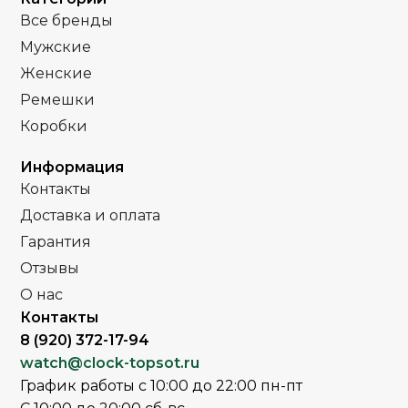
Сапфировое
СТЕКЛО
Все бренды
Сапфировое
СТЕКЛО
Мужские
Серебро
ЦВЕТ КОРПУСА
Женские
Серебро
ЦВЕТ КОРПУСА
Ремешки
Белый
ЦИФЕРБЛАТ
Коробки
Розовый
ЦИФЕРБЛАТ
,
Золото
ЦВЕТ БРАСЛЕТА
Информация
,
Комбинированный
Серебро
Контакты
Серебро
ЦВЕТ БРАСЛЕТА
Доставка и оплата
Гарантия
Отзывы
О нас
Контакты
8 (920) 372-17-94
watch@clock-topsot.ru
График работы с 10:00 до 22:00 пн-пт