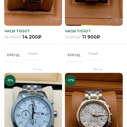
ЧАСЫ TISSOT
ЧАСЫ TISSOT
14 200
₽
11 900
₽
16 900
₽
15 500
₽
Tissot
Tissot
БРЕНД
БРЕНД
42 мм
39 мм
ДИАМЕТР
ДИАМЕТР
-15%
-17%
Клипса
"Бабочка"
ЗАСТЕЖКА
ЗАСТЕЖКА
Качественная
Качественная
КОРПУС
КОРПУС
часовая сталь
часовая сталь
Кварц
Кварц
МЕХАНИЗМ
МЕХАНИЗМ