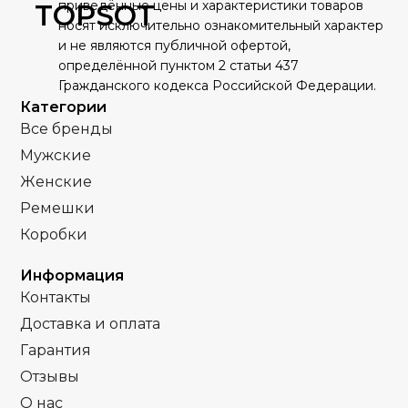
Белый
приведённые цены и характеристики товаров
ЦИФЕРБЛАТ
TOPSOT
носят исключительно ознакомительный характер
Качественная
Качественная
КОРПУС
КОРПУС
и не являются публичной офертой,
часовая сталь
часовая сталь
Черный
ЦИФЕРБЛАТ
Серебро
ЦВЕТ БРАСЛЕТА
определённой пунктом 2 статьи 437
Гражданского кодекса Российской Федерации.
Кварц
Кварц
МЕХАНИЗМ
МЕХАНИЗМ
Категории
Все бренды
Полное
Полное
ПОКРЫТИЕ
ПОКРЫТИЕ
Мужские
защитное IPS
защитное IPG
покрытие
покрытие
Женские
Ремешки
Часы мужские
Часы мужские
ПОЛ
ПОЛ
Коробки
Стальной
Кожа
РЕМЕНЬ
РЕМЕНЬ
Информация
браслет
Контакты
Сапфировое
Доставка и оплата
СТЕКЛО
Минеральное
СТЕКЛО
Гарантия
Золото
Отзывы
ЦВЕТ КОРПУСА
Серебро
ЦВЕТ БРАСЛЕТА
О нас