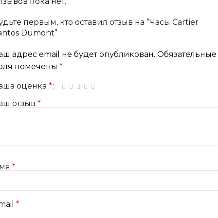
тзывов пока нет.
удьте первым, кто оставил отзыв на “Часы Cartier
antos Dumont”
аш адрес email не будет опубликован.
Обязательные
оля помечены
*
аша оценка
*
1 из 5 звёзд
2 из 5 звёзд
3 из 5 звёзд
4 из 5 звёзд
5 из 5 звёзд
аш отзыв
*
мя
*
mail
*