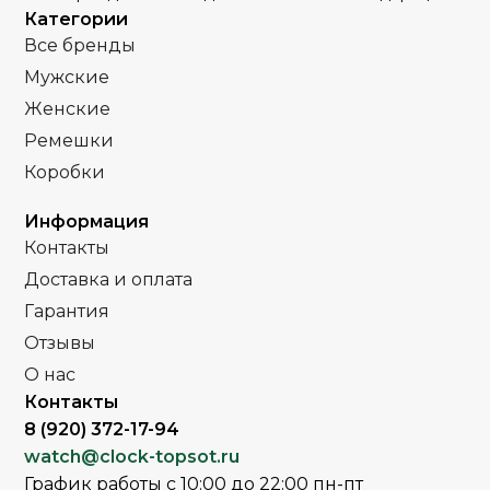
МЕХАНИЗМ
МЕХАНИЗМ
Категории
Все бренды
Полное
Полное защитное
ПОКРЫТИЕ
ПОКРЫТИЕ
Мужские
защитное IPS
IPS покрытие
покрытие
Женские
Часы мужские
ПОЛ
Ремешки
Часы мужские
ПОЛ
Коробки
Стальной браслет
РЕМЕНЬ
Стальной
РЕМЕНЬ
Информация
браслет
Контакты
Сапфировое
СТЕКЛО
Доставка и оплата
Минеральное
СТЕКЛО
Гарантия
,
Золото
ЦВЕТ КОРПУСА
Комбинирова
Отзывы
Серебро
ЦВЕТ БРАСЛЕТА
Серебро
О нас
Контакты
,
Серебро
Золото
ЦВЕТ КОРПУСА
ЦВЕТ БРАСЛЕТА
Комбиниров
8 (920) 372-17-94
Серебро
watch@clock-topsot.ru
Синий
ЦИФЕРБЛАТ
График работы с 10:00 до 22:00 пн-пт