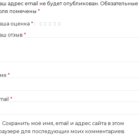
аш адрес email не будет опубликован.
Обязательные
оля помечены
*
аша оценка
*
1 из 5 звёзд
2 из 5 звёзд
3 из 5 звёзд
4 из 5 звёзд
5 из 5 звёзд
аш отзыв
*
мя
*
mail
*
Сохранить моё имя, email и адрес сайта в этом
раузере для последующих моих комментариев.