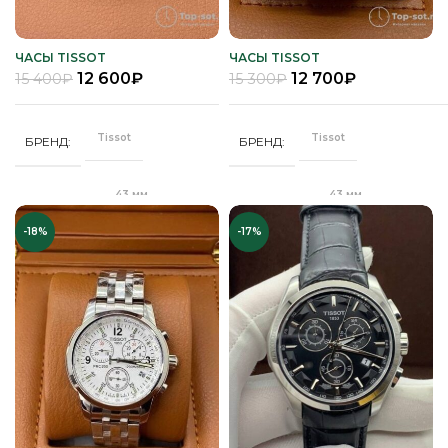
Часы мужские
Часы мужские
ПОЛ
ПОЛ
ЧАСЫ TISSOT
ЧАСЫ TISSOT
12 600
₽
12 700
₽
15 400
₽
15 300
₽
Кожа
Стальной
РЕМЕНЬ
РЕМЕНЬ
браслет
Tissot
Tissot
БРЕНД
БРЕНД
Минеральное
СТЕКЛО
Сапфировое
СТЕКЛО
43 мм
43 мм
ДИАМЕТР
ДИАМЕТР
Золото
ЦВЕТ КОРПУСА
Серебро
ЦВЕТ БРАСЛЕТА
-18%
-17%
"Бабочка"
"Бабочка"
ЗАСТЕЖКА
ЗАСТЕЖКА
Черный
ЦВЕТ РЕМЕШКА
Серебро
ЦВЕТ КОРПУСА
Качественная
Качественная
КОРПУС
КОРПУС
часовая сталь
часовая сталь
Черный
ЦИФЕРБЛАТ
Белый
ЦИФЕРБЛАТ
Механика
Кварц
МЕХАНИЗМ
МЕХАНИЗМ
Полное
Полное защитное
ПОКРЫТИЕ
ПОКРЫТИЕ
защитное IPG
IPS покрытие