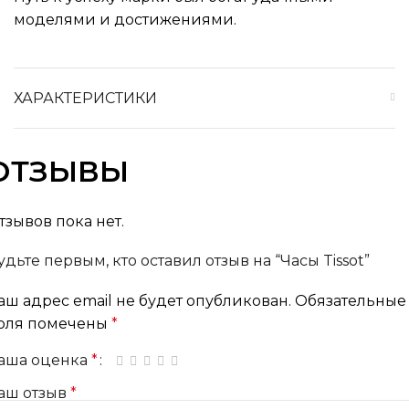
моделями и достижениями.
ХАРАКТЕРИСТИКИ
ОТЗЫВЫ
тзывов пока нет.
удьте первым, кто оставил отзыв на “Часы Tissot”
аш адрес email не будет опубликован.
Обязательные
оля помечены
*
аша оценка
*
1 из 5 звёзд
2 из 5 звёзд
3 из 5 звёзд
4 из 5 звёзд
5 из 5 звёзд
аш отзыв
*