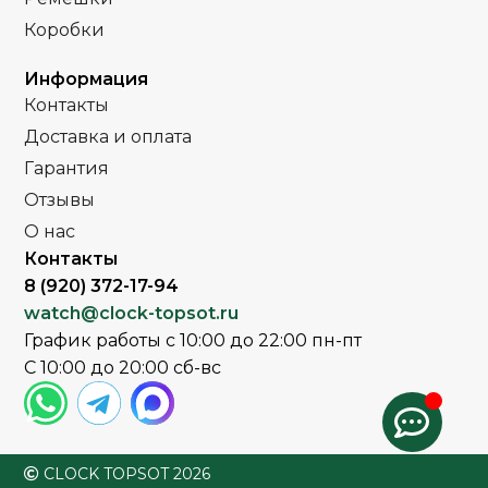
Коробки
Стальной браслет
Стальной браслет
РЕМЕНЬ
РЕМЕНЬ
Информация
Контакты
Сапфировое
Сапфировое
СТЕКЛО
СТЕКЛО
Доставка и оплата
Гарантия
,
,
Золото
Золото
ЦВЕТ БРАСЛЕТА
ЦВЕТ БРАСЛЕТА
,
Комбинированный
Комбиниров
Отзывы
Серебро
Серебро
О нас
Контакты
,
,
Золото
Золото
ЦВЕТ КОРПУСА
ЦВЕТ КОРПУСА
,
Комбинированный
Комбинирова
8 (920) 372-17-94
Серебро
Серебро
watch@clock-topsot.ru
График работы с 10:00 до 22:00 пн-пт
,
,
Желтый
Золото
Белый
Серый
ЦИФЕРБЛАТ
ЦИФЕРБЛАТ
С 10:00 до 20:00 сб-вс
CLOCK TOPSOT 2026