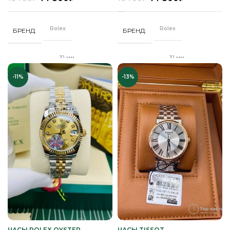
Стальной
Стальной
РЕМЕНЬ
РЕМЕНЬ
браслет
браслет
Rolex
Rolex
БРЕНД
БРЕНД
Сапфировое
Сапфировое
СТЕКЛО
СТЕКЛО
31 мм
31 мм
ДИАМЕТР
ДИАМЕТР
Серебро
Серебро
ЦВЕТ БРАСЛЕТА
ЦВЕТ БРАСЛЕТА
-11%
-13%
Клипса
Клипса
ЗАСТЕЖКА
ЗАСТЕЖКА
Серебро
Серебро
ЦВЕТ КОРПУСА
ЦВЕТ КОРПУСА
Качественная
Качественная
КОРПУС
КОРПУС
часовая сталь
часовая сталь
Фиолетовый
Белый
ЦИФЕРБЛАТ
ЦИФЕРБЛАТ
Механика
Механика
МЕХАНИЗМ
МЕХАНИЗМ
Полное защитное
Полное
ПОКРЫТИЕ
ПОКРЫТИЕ
IPS покрытие
защитное IPS
покрытие
Часы женские
ПОЛ
Часы женские
ПОЛ
ЧАСЫ ROLEX OYSTER
ЧАСЫ TISSOT