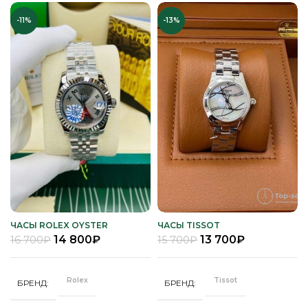
-11%
-13%
ЧАСЫ ROLEX OYSTER
ЧАСЫ TISSOT
PERPETUAL
14 800
₽
13 700
₽
16 700
₽
15 700
₽
Rolex
Tissot
БРЕНД
БРЕНД