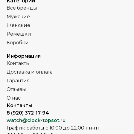
Категории
Все бренды
Полное
Полное
ПОКРЫТИЕ
ПОКРЫТИЕ
Мужские
защитное IPG
защитное IPS
покрытие
покрытие
Женские
Ремешки
Часы мужские
Часы мужские
ПОЛ
ПОЛ
Коробки
Кожа
Стальной
РЕМЕНЬ
РЕМЕНЬ
Информация
браслет
Контакты
Минеральное
Доставка и оплата
СТЕКЛО
Сапфировое
СТЕКЛО
Гарантия
Серебро
Отзывы
ЦВЕТ КОРПУСА
Серебро
ЦВЕТ БРАСЛЕТА
О нас
Контакты
Черный
ЦВЕТ РЕМЕШКА
Серебро
ЦВЕТ КОРПУСА
8 (920) 372-17-94
watch@clock-topsot.ru
Черный
ЦИФЕРБЛАТ
Черный
ЦИФЕРБЛАТ
График работы с 10:00 до 22:00 пн-пт