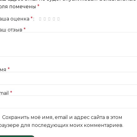
оля помечены
*
аша оценка
*
1 из 5 звёзд
2 из 5 звёзд
3 из 5 звёзд
4 из 5 звёзд
5 из 5 звёзд
аш отзыв
*
мя
*
mail
*
Сохранить моё имя, email и адрес сайта в этом
раузере для последующих моих комментариев.