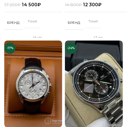
14 500
₽
12 300
₽
17 200
₽
14 800
₽
Tissot
Tissot
БРЕНД
БРЕНД
46 мм
43 мм
ДИАМЕТР
ДИАМЕТР
-17%
-24%
"Бабочка"
Клипса
ЗАСТЕЖКА
ЗАСТЕЖКА
Качественная
Качественная
КОРПУС
КОРПУС
часовая сталь
часовая сталь
Кварц
Кварц
МЕХАНИЗМ
МЕХАНИЗМ
Полное
Полное
ПОКРЫТИЕ
ПОКРЫТИЕ
защитное IPS
защитное IPS
покрытие
покрытие