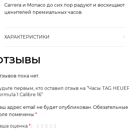
Carrera и Monaco до сих пор радуют и восхищают
ценителей премиальных часов.
ХАРАКТЕРИСТИКИ
ОТЗЫВЫ
тзывов пока нет.
удьте первым, кто оставил отзыв на “Часы TAG HEUE
ormula 1 Calibre 16”
аш адрес email не будет опубликован.
Обязательные
оля помечены
*
аша оценка
*
1 из 5 звёзд
2 из 5 звёзд
3 из 5 звёзд
4 из 5 звёзд
5 из 5 звёзд