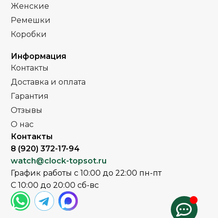
Женские
Ремешки
Часы мужские
Часы мужские
ПОЛ
ПОЛ
Коробки
Кожа
Стальной
РЕМЕНЬ
РЕМЕНЬ
Информация
браслет
Контакты
Сапфировое
Доставка и оплата
СТЕКЛО
Сапфировое
СТЕКЛО
Гарантия
,
Золото
Отзывы
ЦВЕТ КОРПУСА
Серебро
ЦВЕТ БРАСЛЕТА
,
Комбинированный
Серебро
О нас
Контакты
Серебро
ЦВЕТ КОРПУСА
Черный
8 (920) 372-17-94
ЦВЕТ РЕМЕШКА
watch@clock-topsot.ru
Черный
ЦИФЕРБЛАТ
График работы с 10:00 до 22:00 пн-пт
Белый
ЦИФЕРБЛАТ
С 10:00 до 20:00 сб-вс