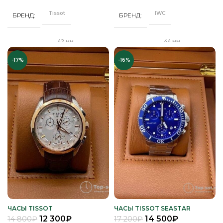
браслет
браслет
Tissot
IWC
БРЕНД
БРЕНД
Минеральное
Минеральное
СТЕКЛО
СТЕКЛО
42 мм
44 мм
ДИАМЕТР
ДИАМЕТР
Серебро
Серебро
ЦВЕТ БРАСЛЕТА
ЦВЕТ БРАСЛЕТА
-17%
-16%
Клипса
"Бабочка"
ЗАСТЕЖКА
ЗАСТЕЖКА
Серебро
Серебро
ЦВЕТ КОРПУСА
ЦВЕТ КОРПУСА
Качественная
Качественная
КОРПУС
КОРПУС
часовая сталь
часовая сталь
Синий
Черный
ЦИФЕРБЛАТ
ЦИФЕРБЛАТ
Кварц
Кварц
МЕХАНИЗМ
МЕХАНИЗМ
Полное
Полное
ПОКРЫТИЕ
ПОКРЫТИЕ
защитное IPG
защитное IPS
покрытие
покрытие
Часы мужские
Часы мужские
ПОЛ
ПОЛ
ЧАСЫ TISSOT
ЧАСЫ TISSOT SEASTAR
12 300
₽
14 500
₽
14 800
₽
17 200
₽