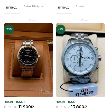
Стальной
РЕМЕНЬ
браслет
Patek Philippe
Tissot
БРЕНД
БРЕНД
Минеральное
СТЕКЛО
Минеральное
СТЕКЛО
45 мм
42 мм
ДИАМЕТР
ДИАМЕТР
Золото
ЦВЕТ КОРПУСА
-23%
-15%
Серебро
ЦВЕТ БРАСЛЕТА
Клипса
Клипса
ЗАСТЕЖКА
ЗАСТЕЖКА
Черный
ЦВЕТ РЕМЕШКА
Серебро
ЦВЕТ КОРПУСА
Качественная
Качественная
КОРПУС
КОРПУС
часовая сталь
часовая сталь
Черный
ЦИФЕРБЛАТ
Синий
ЦИФЕРБЛАТ
Механика
Кварц
МЕХАНИЗМ
МЕХАНИЗМ
Полное
Полное
ПОКРЫТИЕ
ПОКРЫТИЕ
защитное IPG
защитное IPS
покрытие
покрытие
Часы мужские
Часы мужские
ПОЛ
ПОЛ
ЧАСЫ TISSOT
ЧАСЫ TISSOT
11 900
₽
13 800
₽
15 500
₽
16 300
₽