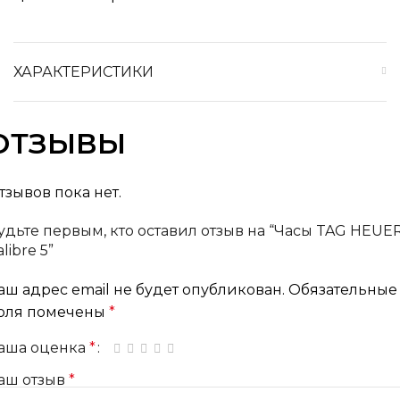
ХАРАКТЕРИСТИКИ
ОТЗЫВЫ
тзывов пока нет.
удьте первым, кто оставил отзыв на “Часы TAG HEUE
libre 5”
аш адрес email не будет опубликован.
Обязательные
оля помечены
*
аша оценка
*
1 из 5 звёзд
2 из 5 звёзд
3 из 5 звёзд
4 из 5 звёзд
5 из 5 звёзд
аш отзыв
*