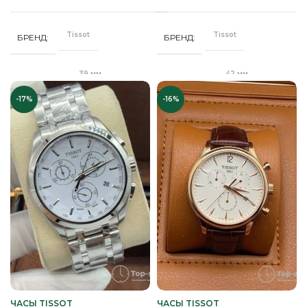
Кожа
Стальной
РЕМЕНЬ
РЕМЕНЬ
браслет
Tissot
Tissot
БРЕНД
БРЕНД
Минеральное
СТЕКЛО
Сапфировое
СТЕКЛО
39 мм
42 мм
ДИАМЕТР
ДИАМЕТР
Золото
ЦВЕТ КОРПУСА
Серебро
ЦВЕТ КОРПУСА
-17%
-16%
"Бабочка"
"Бабочка"
ЗАСТЕЖКА
ЗАСТЕЖКА
Черный
ЦВЕТ РЕМЕШКА
Белый
ЦИФЕРБЛАТ
Качественная
Качественная
КОРПУС
КОРПУС
часовая сталь
часовая сталь
Черный
ЦИФЕРБЛАТ
Серебро
ЦВЕТ БРАСЛЕТА
Кварц
Кварц
МЕХАНИЗМ
МЕХАНИЗМ
Полное защитное
Полное
ПОКРЫТИЕ
ПОКРЫТИЕ
IPS покрытие
защитное IPS
покрытие
,
Унисекс
Часы мужские
ПОЛ
Часы мужские
ПОЛ
ЧАСЫ TISSOT
ЧАСЫ TISSOT