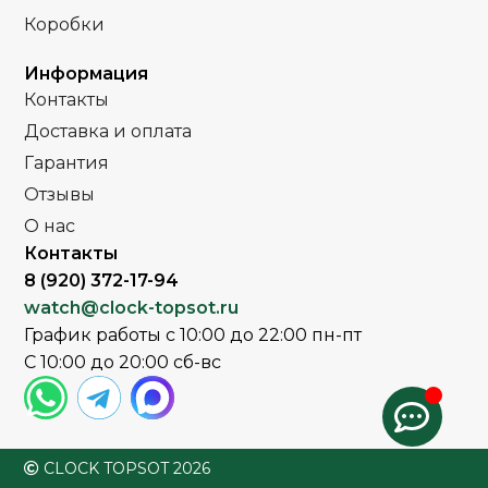
Часы мужские
Часы мужские
ПОЛ
ПОЛ
Коробки
Стальной
Кожа
РЕМЕНЬ
РЕМЕНЬ
Информация
браслет
Контакты
Сапфировое
Доставка и оплата
СТЕКЛО
Сапфировое
СТЕКЛО
Гарантия
Золото
Отзывы
ЦВЕТ КОРПУСА
Серебро
ЦВЕТ БРАСЛЕТА
О нас
Контакты
Коричневый
ЦВЕТ РЕМЕШКА
Серебро
ЦВЕТ КОРПУСА
8 (920) 372-17-94
watch@clock-topsot.ru
Белый
ЦИФЕРБЛАТ
Белый
ЦИФЕРБЛАТ
График работы с 10:00 до 22:00 пн-пт
С 10:00 до 20:00 сб-вс
CLOCK TOPSOT 2026