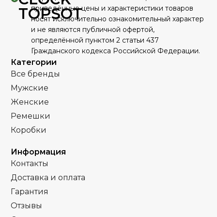
Серебро
Серебро
приведённые цены и характеристики товаров
ЦВЕТ КОРПУСА
ЦВЕТ КОРПУСА
TOPSOT
носят исключительно ознакомительный характер
Качественная
Качественная
КОРПУС
КОРПУС
и не являются публичной офертой,
часовая сталь
часовая сталь
,
Белый
Белый
ЦИФЕРБЛАТ
ЦИФЕРБЛАТ
определённой пунктом 2 статьи 437
Желтый
Гражданского кодекса Российской Федерации.
Механика
Механика
МЕХАНИЗМ
МЕХАНИЗМ
Категории
Все бренды
Полное
Полное
ПОКРЫТИЕ
ПОКРЫТИЕ
Мужские
защитное IPS
защитное IPS
покрытие
покрытие
Женские
Ремешки
Часы женские
Часы женские
ПОЛ
ПОЛ
Коробки
Стальной
Стальной
РЕМЕНЬ
РЕМЕНЬ
Информация
браслет
браслет
Контакты
Доставка и оплата
Сапфировое
Сапфировое
СТЕКЛО
СТЕКЛО
Гарантия
Отзывы
Серебро
Серебро
ЦВЕТ БРАСЛЕТА
ЦВЕТ БРАСЛЕТА