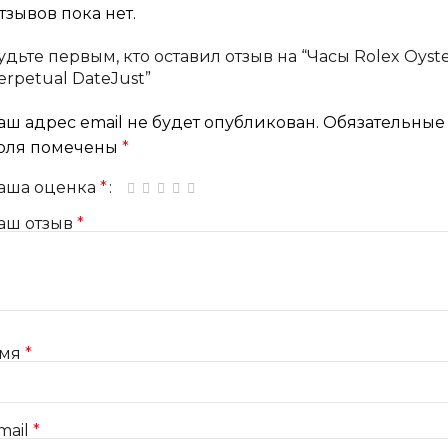
тзывов пока нет.
удьте первым, кто оставил отзыв на “Часы Rolex Oyst
erpetual DateJust”
аш адрес email не будет опубликован.
Обязательные
оля помечены
*
аша оценка
*
1 из 5 звёзд
2 из 5 звёзд
3 из 5 звёзд
4 из 5 звёзд
5 из 5 звёзд
аш отзыв
*
мя
*
mail
*