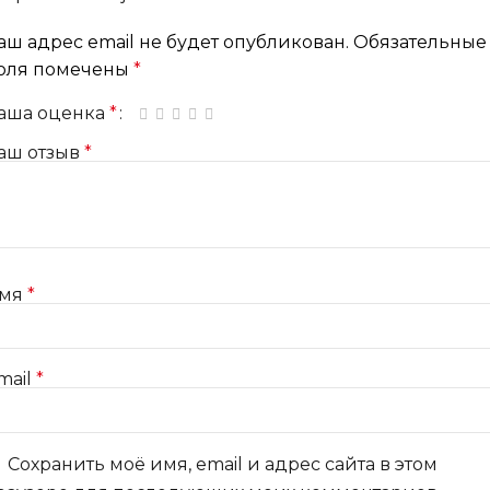
аш адрес email не будет опубликован.
Обязательные
оля помечены
*
аша оценка
*
1 из 5 звёзд
2 из 5 звёзд
3 из 5 звёзд
4 из 5 звёзд
5 из 5 звёзд
аш отзыв
*
мя
*
mail
*
Сохранить моё имя, email и адрес сайта в этом