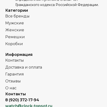
Голубой
ЦИФЕРБЛАТ
Гражданского кодекса Российской Федерации.
Механика
Механика
МЕХАНИЗМ
МЕХАНИЗМ
Категории
Все бренды
Полное защитное
Полное
ПОКРЫТИЕ
ПОКРЫТИЕ
Мужские
IPS покрытие
защитное IPS
покрытие
Женские
Часы женские
ПОЛ
Ремешки
Часы женские
ПОЛ
Коробки
Стальной браслет
РЕМЕНЬ
Стальной
РЕМЕНЬ
Информация
браслет
Контакты
Сапфировое
СТЕКЛО
Доставка и оплата
Сапфировое
СТЕКЛО
Гарантия
,
Золото
ЦВЕТ БРАСЛЕТА
,
Комбинированный
Отзывы
Серебро
ЦВЕТ БРАСЛЕТА
Серебро
О нас
Контакты
,
Золото
Серебро
ЦВЕТ КОРПУСА
ЦВЕТ КОРПУСА
,
Комбинированный
8 (920) 372-17-94
Серебро
watch@clock-topsot.ru