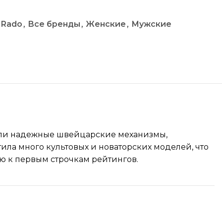
Rado
,
Все бренды
,
Женские
,
Мужские
инили надежные швейцарские механизмы,
ла много культовых и новаторских моделей, что
ю к первым строчкам рейтингов.