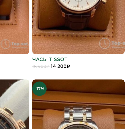
ЧАСЫ TISSOT
14 200
₽
16 900
₽
В КОРЗИНУ
-17%