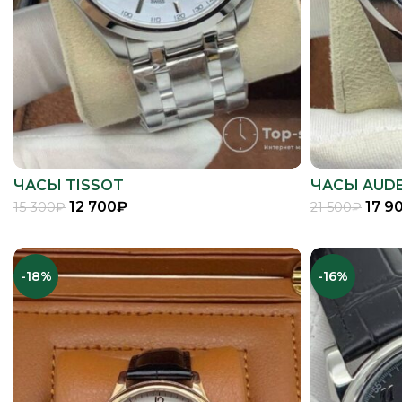
ЧАСЫ TISSOT
ЧАСЫ AUDE
12 700
₽
17 9
15 300
₽
21 500
₽
В КОРЗИНУ
-18%
-16%