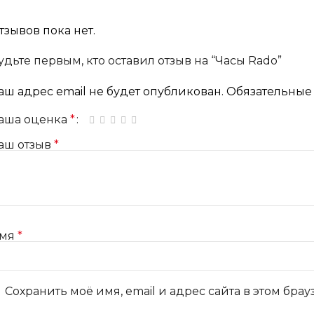
тзывов пока нет.
удьте первым, кто оставил отзыв на “Часы Rado”
аш адрес email не будет опубликован.
Обязательные
аша оценка
*
1 из 5 звёзд
2 из 5 звёзд
3 из 5 звёзд
4 из 5 звёзд
5 из 5 звёзд
аш отзыв
*
мя
*
Сохранить моё имя, email и адрес сайта в этом бр