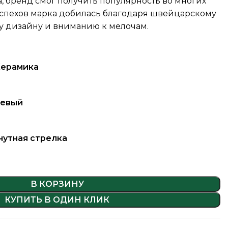
, бренд смог получить популярность во многих
Успехов марка добилась благодаря швейцарскому
у дизайну и вниманию к мелочам.
Керамика
цевый
нутная стрелка
В КОРЗИНУ
КУПИТЬ В ОДИН КЛИК