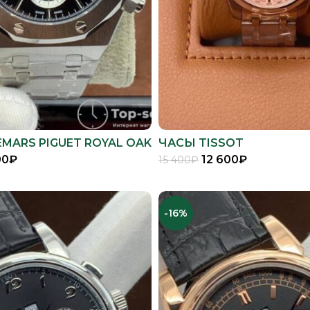
MARS PIGUET ROYAL OAK
ЧАСЫ TISSOT
00
₽
12 600
₽
15 400
₽
В КОРЗИНУ
В КОРЗИНУ
-16%