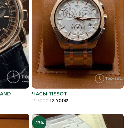
RAND
ЧАСЫ TISSOT
12 700
₽
15 300
₽
В КОРЗИНУ
-17%