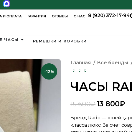
8 (920) 372-17-94
А И ОПЛАТА
ГАРАНТИЯ
ОТЗЫВЫ
О НАС
Е ЧАСЫ
РЕМЕШКИ И КОРОБКИ
Главная
Все бренды
-12%
ЧАСЫ RA
13 800
₽
15 600
₽
₽
₽
₽
₽
Бренд Rado — швейцарс
класса люкс. За счет с