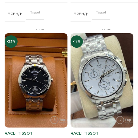
Tissot
Tissot
БРЕНД
БРЕНД
42 мм
43 мм
ДИАМЕТР
ДИАМЕТР
-23%
-17%
"Бабочка"
Клипса
ЗАСТЕЖКА
ЗАСТЕЖКА
Качественная
Качественная
КОРПУС
КОРПУС
часовая сталь
часовая сталь
Кварц
Кварц
МЕХАНИЗМ
МЕХАНИЗМ
Полное
Полное
ПОКРЫТИЕ
ПОКРЫТИЕ
защитное IPS
защитное IPS
покрытие
покрытие
Часы мужские
Часы мужские
ПОЛ
ПОЛ
ЧАСЫ TISSOT
ЧАСЫ TISSOT