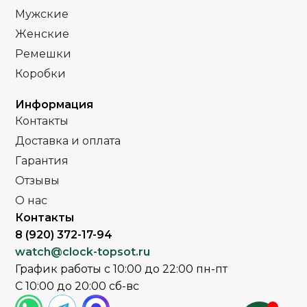
Полное
Полное
ПОКРЫТИЕ
ПОКРЫТИЕ
Мужские
защитное IPS
защитное IPG
покрытие
покрытие
Женские
Ремешки
Часы мужские
Часы мужские
ПОЛ
ПОЛ
Коробки
Минеральное
Кожа
СТЕКЛО
РЕМЕНЬ
Информация
Контакты
Серебро
Минеральное
Доставка и оплата
ЦВЕТ БРАСЛЕТА
СТЕКЛО
Гарантия
Серебро
Золото
Отзывы
ЦВЕТ КОРПУСА
ЦВЕТ КОРПУСА
О нас
Контакты
Синий
Черный
ЦИФЕРБЛАТ
ЦВЕТ РЕМЕШКА
8 (920) 372-17-94
watch@clock-topsot.ru
Стальной
Черный
РЕМЕНЬ
ЦИФЕРБЛАТ
браслет
График работы с 10:00 до 22:00 пн-пт
С 10:00 до 20:00 сб-вс