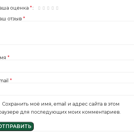
аша оценка
*
1 из 5 звёзд
2 из 5 звёзд
3 из 5 звёзд
4 из 5 звёзд
5 из 5 звёзд
аш отзыв
*
мя
*
mail
*
Сохранить моё имя, email и адрес сайта в этом
раузере для последующих моих комментариев.