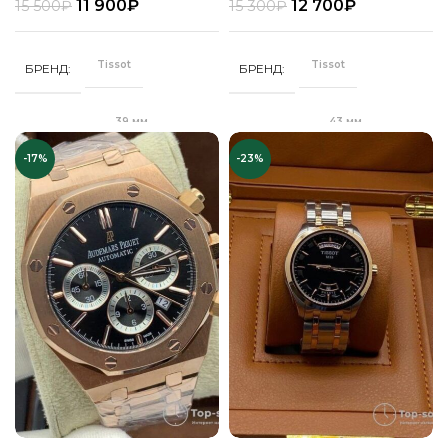
11 900
₽
12 700
₽
15 500
₽
15 300
₽
Стальной
Кожа
РЕМЕНЬ
РЕМЕНЬ
браслет
Tissot
Tissot
БРЕНД
БРЕНД
Сапфировое
СТЕКЛО
Сапфировое
СТЕКЛО
39 мм
43 мм
ДИАМЕТР
ДИАМЕТР
,
Золото
ЦВЕТ КОРПУСА
Серебро
ЦВЕТ БРАСЛЕТА
Комбинирова
-17%
-23%
Серебро
"Бабочка"
"Бабочка"
ЗАСТЕЖКА
ЗАСТЕЖКА
Серебро
ЦВЕТ КОРПУСА
Коричневый
ЦВЕТ РЕМЕШКА
Качественная
Качественная
КОРПУС
КОРПУС
часовая сталь
часовая сталь
Черный
ЦИФЕРБЛАТ
Белый
ЦИФЕРБЛАТ
Кварц
Кварц
МЕХАНИЗМ
МЕХАНИЗМ
Полное
Полное
ПОКРЫТИЕ
ПОКРЫТИЕ
защитное IPS
защитное IPS
покрытие
покрытие
,
Унисекс
Часы
Часы мужские
ПОЛ
ПОЛ