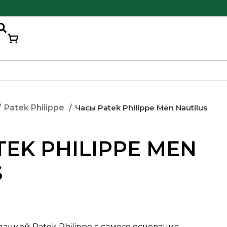
Часы Patek Philippe Men Nautilus
Patek Philippe
EK PHILIPPE MEN
S
анией Patek Philippe с самого основания,