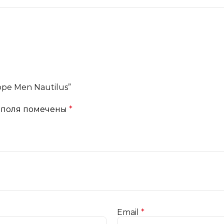
ppe Men Nautilus”
 поля помечены
*
Email
*