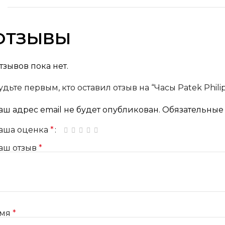
ОТЗЫВЫ
тзывов пока нет.
удьте первым, кто оставил отзыв на “Часы Patek Phili
аш адрес email не будет опубликован.
Обязательные
аша оценка
*
1 из 5 звёзд
2 из 5 звёзд
3 из 5 звёзд
4 из 5 звёзд
5 из 5 звёзд
аш отзыв
*
мя
*