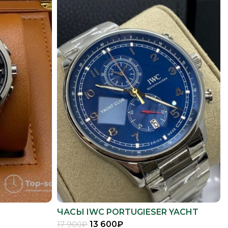
ЧАСЫ IWC PORTUGIESER YACHT
CLUB
13 600
₽
17 900
₽