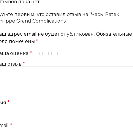
тзывов пока нет.
удьте первым, кто оставил отзыв на “Часы Patek
hilippe Grand Complications”
аш адрес email не будет опубликован.
Обязательные
оля помечены
*
аша оценка
*
1 из 5 звёзд
2 из 5 звёзд
3 из 5 звёзд
4 из 5 звёзд
5 из 5 звёзд
аш отзыв
*
мя
*
mail
*