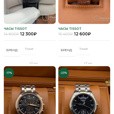
ЧАСЫ TISSOT
ЧАСЫ TISSOT
12 300
₽
12 600
₽
14 800
₽
15 400
₽
Tissot
Tissot
БРЕНД
БРЕНД
43 мм
43 мм
ДИАМЕТР
ДИАМЕТР
-17%
-23%
Клипса
"Бабочка"
ЗАСТЕЖКА
ЗАСТЕЖКА
Качественная
Качественная
КОРПУС
КОРПУС
часовая сталь
часовая сталь
Кварц
Механика
МЕХАНИЗМ
МЕХАНИЗМ