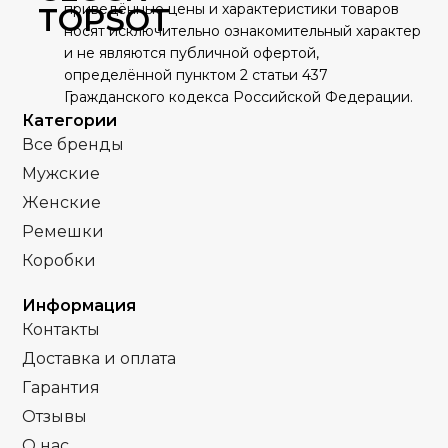
Серебро
приведённые цены и характеристики товаров
ЦВЕТ КОРПУСА
TOPSOT
Золото
ЦВЕТ КОРПУСА
носят исключительно ознакомительный характер
Качественная
Качественная
КОРПУС
КОРПУС
и не являются публичной офертой,
часовая сталь
часовая сталь
Черный
ЦИФЕРБЛАТ
определённой пунктом 2 статьи 437
Черный
ЦИФЕРБЛАТ
Гражданского кодекса Российской Федерации.
Механика
Кварц
МЕХАНИЗМ
МЕХАНИЗМ
Категории
Все бренды
Полное
Полное
ПОКРЫТИЕ
ПОКРЫТИЕ
Мужские
защитное IPG
защитное IPG
покрытие
покрытие
Женские
Ремешки
Часы мужские
Часы мужские
ПОЛ
ПОЛ
Коробки
Кожа
Кожа
РЕМЕНЬ
РЕМЕНЬ
Информация
Контакты
Минеральное
Сапфировое
Доставка и оплата
СТЕКЛО
СТЕКЛО
Гарантия
Серебро
Золото
Отзывы
ЦВЕТ КОРПУСА
ЦВЕТ КОРПУСА
О нас