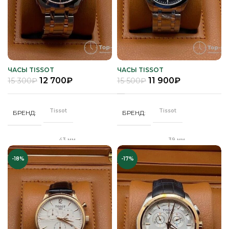
Полное
Полное
ПОКРЫТИЕ
ПОКРЫТИЕ
защитное IPS
защитное IPG
покрытие
покрытие
Часы мужские
Часы мужские
ПОЛ
ПОЛ
ЧАСЫ TISSOT
ЧАСЫ TISSOT
12 700
₽
11 900
₽
15 300
₽
15 500
₽
Кожа
Стальной
РЕМЕНЬ
РЕМЕНЬ
браслет
Tissot
Tissot
БРЕНД
БРЕНД
Сапфировое
СТЕКЛО
Сапфировое
СТЕКЛО
43 мм
39 мм
ДИАМЕТР
ДИАМЕТР
Серебро
ЦВЕТ КОРПУСА
Золото
ЦВЕТ БРАСЛЕТА
-18%
-17%
"Бабочка"
"Бабочка"
ЗАСТЕЖКА
ЗАСТЕЖКА
Черный
ЦВЕТ РЕМЕШКА
Золото
ЦВЕТ КОРПУСА
Качественная
Качественная
КОРПУС
КОРПУС
часовая сталь
часовая сталь
Белый
ЦИФЕРБЛАТ
Розовый
ЦИФЕРБЛАТ