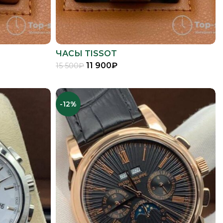
ЧАСЫ TISSOT
11 900
₽
15 500
₽
В КОРЗИНУ
-12%