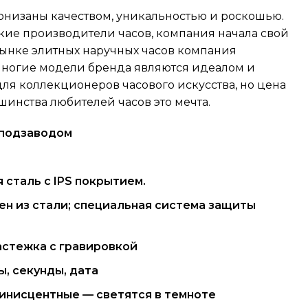
ронизаны качеством, уникальностью и роскошью.
кие производители часов, компания начала свой
 рынке элитных наручных часов компания
 Многие модели бренда являются идеалом и
я коллекционеров часового искусства, но цена
ьшинства любителей часов это мечта.
оподзаводом
я сталь с IPS покрытием.
ен из стали; специальная система защиты
астежка с гравировкой
ы, секунды, дата
инисцентные — светятся в темноте