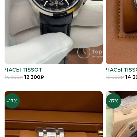
ЧАСЫ TISSOT
ЧАСЫ TISS
12 300
₽
14 2
14 800
₽
16 900
₽
В КОРЗИНУ
-17%
-17%