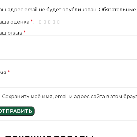
аш адрес email не будет опубликован.
Обязательные
аша оценка
*
1 из 5 звёзд
2 из 5 звёзд
3 из 5 звёзд
4 из 5 звёзд
5 из 5 звёзд
аш отзыв
*
мя
*
Сохранить моё имя, email и адрес сайта в этом бр