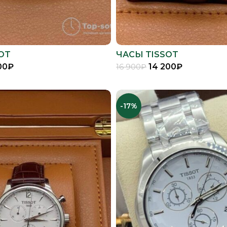
OT
ЧАСЫ TISSOT
00
₽
14 200
₽
16 900
₽
В КОРЗИНУ
В КОРЗИНУ
-17%