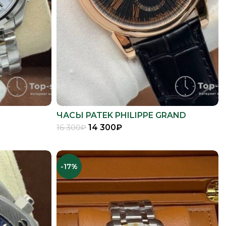
ЧАСЫ PATEK PHILIPPE GRAND
COMPLICATIONS
14 300
₽
16 300
₽
В КОРЗИНУ
-17%