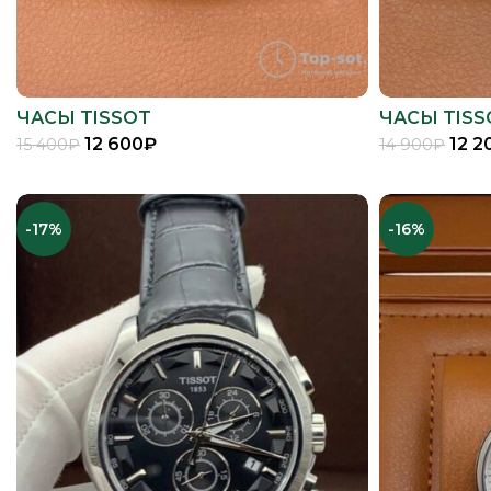
ЧАСЫ TISSOT
ЧАСЫ TISS
12 600
₽
12 2
15 400
₽
14 900
₽
В КОРЗИНУ
-17%
-16%