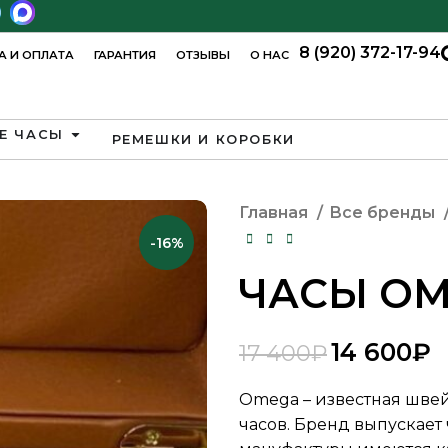
8 (920) 372-17-94
А И ОПЛАТА
ГАРАНТИЯ
ОТЗЫВЫ
О НАС
Е ЧАСЫ
РЕМЕШКИ И КОРОБКИ
Главная
Все бренды
-16%
ЧАСЫ OM
14 600
₽
17 400
₽
₽
₽
₽
₽
Omega – известная шве
часов. Бренд выпускает