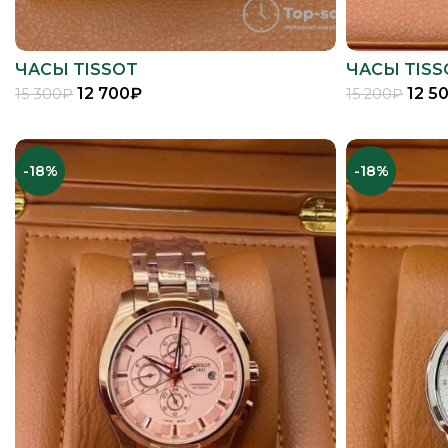
ЧАСЫ TISSOT
ЧАСЫ TISS
12 700
₽
12 5
15 300
₽
15 200
₽
В КОРЗИНУ
-18%
-18%