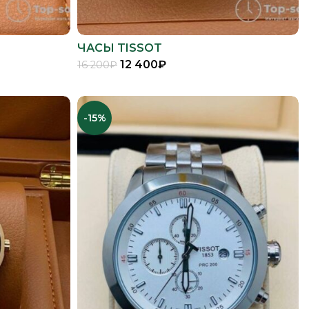
ЧАСЫ TISSOT
12 400
₽
16 200
₽
В КОРЗИНУ
-15%