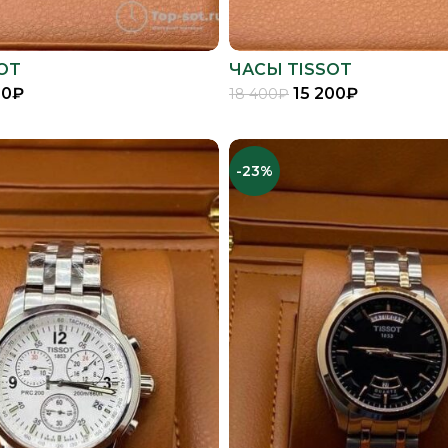
OT
ЧАСЫ TISSOT
00
₽
15 200
₽
18 400
₽
В КОРЗИНУ
В КОРЗИНУ
-23%