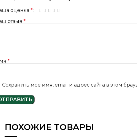
аша оценка
*
1 из 5 звёзд
2 из 5 звёзд
3 из 5 звёзд
4 из 5 звёзд
5 из 5 звёзд
аш отзыв
*
мя
*
Сохранить моё имя, email и адрес сайта в этом бр
ПОХОЖИЕ ТОВАРЫ