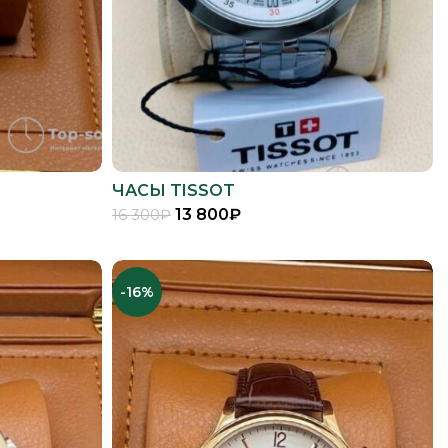
ЧАСЫ TISSOT
13 800
₽
16 300
₽
В КОРЗИНУ
-16%