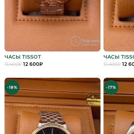
ЧАСЫ TISSOT
ЧАСЫ TISS
12 600
₽
12 6
15 400
₽
15 400
₽
В КОРЗИНУ
-18%
-17%