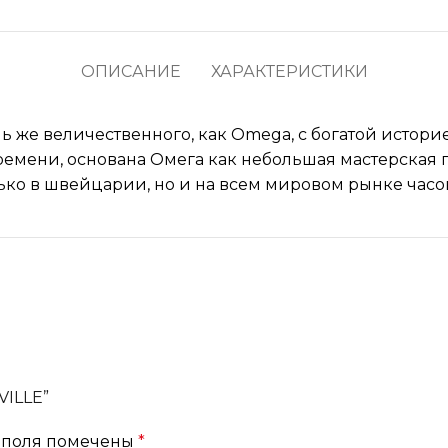
ОПИСАНИЕ
ХАРАКТЕРИСТИКИ
ль же величественного, как Omega, с богатой истор
емени, основана Омега как небольшая мастерская по
ько в швейцарии, но и на всем мировом рынке час
VILLE”
 поля помечены
*