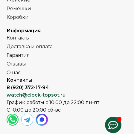
Ремешки
Часы мужские
Кожа
ПОЛ
РЕМЕНЬ
Коробки
Стальной
Сапфировое
РЕМЕНЬ
СТЕКЛО
Информация
браслет
Контакты
,
Золото
Доставка и оплата
ЦВЕТ КОРПУСА
Минеральное
СТЕКЛО
Комбинирова
Серебро
Гарантия
Отзывы
Серебро
ЦВЕТ БРАСЛЕТА
Черный
ЦВЕТ РЕМЕШКА
О нас
Контакты
Серебро
ЦВЕТ КОРПУСА
Черный
8 (920) 372-17-94
ЦИФЕРБЛАТ
watch@clock-topsot.ru
Белый
ЦИФЕРБЛАТ
График работы с 10:00 до 22:00 пн-пт
Клипса
ЗАСТЕЖКА
С 10:00 до 20:00 сб-вс