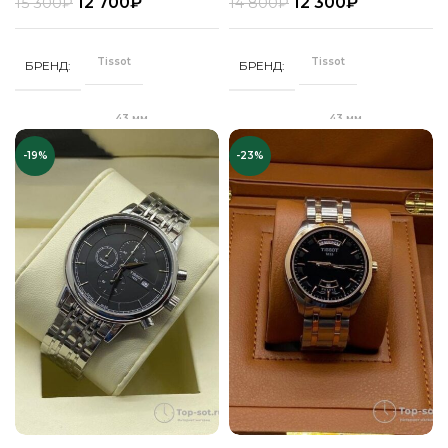
12 700
₽
12 300
₽
15 300
₽
14 800
₽
Стальной
Кожа
РЕМЕНЬ
РЕМЕНЬ
браслет
Tissot
Tissot
БРЕНД
БРЕНД
Сапфировое
СТЕКЛО
Минеральное
СТЕКЛО
43 мм
43 мм
ДИАМЕТР
ДИАМЕТР
Серебро
ЦВЕТ КОРПУСА
Серебро
ЦВЕТ БРАСЛЕТА
-19%
-23%
"Бабочка"
Клипса
ЗАСТЕЖКА
ЗАСТЕЖКА
Коричневый
ЦВЕТ РЕМЕШКА
Серебро
ЦВЕТ КОРПУСА
Качественная
Качественная
КОРПУС
КОРПУС
часовая сталь
часовая сталь
Белый
ЦИФЕРБЛАТ
Синий
ЦИФЕРБЛАТ
Кварц
Кварц
МЕХАНИЗМ
МЕХАНИЗМ
Полное
Полное
ПОКРЫТИЕ
ПОКРЫТИЕ
защитное IPS
защитное IPS
покрытие
покрытие
Часы мужские
Часы мужские
ПОЛ
ПОЛ