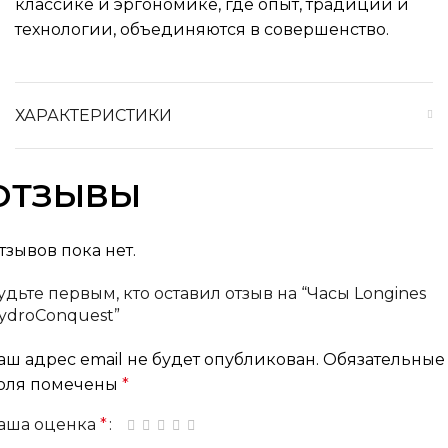
классике и эргономике, где опыт, традиции и
технологии, объединяются в совершенство.
ХАРАКТЕРИСТИКИ
ОТЗЫВЫ
тзывов пока нет.
удьте первым, кто оставил отзыв на “Часы Longines
ydroConquest”
аш адрес email не будет опубликован.
Обязательные
оля помечены
*
аша оценка
*
1 из 5 звёзд
2 из 5 звёзд
3 из 5 звёзд
4 из 5 звёзд
5 из 5 звёзд