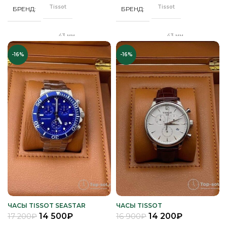
браслет
Tissot
Tissot
БРЕНД
БРЕНД
Минеральное
СТЕКЛО
Минеральное
СТЕКЛО
43 мм
43 мм
ДИАМЕТР
ДИАМЕТР
Серебро
ЦВЕТ КОРПУСА
-16%
-16%
Серебро
ЦВЕТ БРАСЛЕТА
Клипса
Клипса
ЗАСТЕЖКА
ЗАСТЕЖКА
Черный
ЦВЕТ РЕМЕШКА
Серебро
ЦВЕТ КОРПУСА
Качественная
Качественная
КОРПУС
КОРПУС
часовая сталь
часовая сталь
Черный
ЦИФЕРБЛАТ
Черный
ЦИФЕРБЛАТ
Кварц
Кварц
МЕХАНИЗМ
МЕХАНИЗМ
Полное
Полное
ПОКРЫТИЕ
ПОКРЫТИЕ
защитное IPS
защитное IPS
покрытие
покрытие
Часы мужские
Часы мужские
ПОЛ
ПОЛ
ЧАСЫ TISSOT SEASTAR
ЧАСЫ TISSOT
14 500
₽
14 200
₽
17 200
₽
16 900
₽
Кожа
Кожа