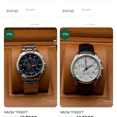
РЕМЕНЬ
РЕМЕНЬ
Tissot
Tissot
БРЕНД
БРЕНД
Сапфировое
Сапфировое
СТЕКЛО
СТЕКЛО
46 мм
42 мм
ДИАМЕТР
ДИАМЕТР
,
,
Золото
Золото
ЦВЕТ КОРПУСА
ЦВЕТ КОРПУСА
,
Комбинированный
Комбинирова
-17%
-17%
Серебро
Серебро
"Бабочка"
Клипса
ЗАСТЕЖКА
ЗАСТЕЖКА
Черный
Коричневый
ЦВЕТ РЕМЕШКА
ЦВЕТ РЕМЕШКА
Качественная
Качественная
КОРПУС
КОРПУС
часовая сталь
часовая сталь
Белый
Белый
ЦИФЕРБЛАТ
ЦИФЕРБЛАТ
Кварц
Кварц
МЕХАНИЗМ
МЕХАНИЗМ
Полное
Полное
ПОКРЫТИЕ
ПОКРЫТИЕ
защитное IPS
защитное IPG
покрытие
покрытие
Часы мужские
Часы мужские
ПОЛ
ПОЛ
ЧАСЫ TISSOT
ЧАСЫ TISSOT