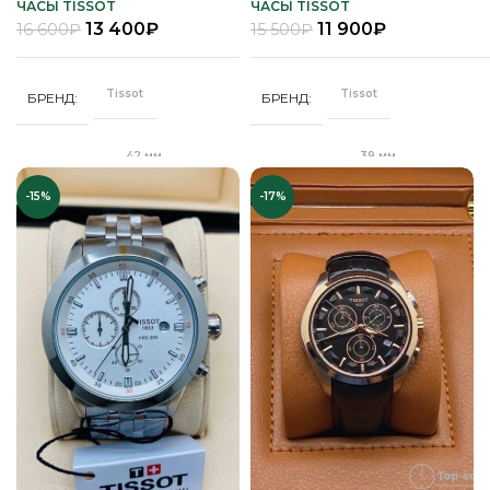
ЧАСЫ TISSOT
ЧАСЫ TISSOT
13 400
₽
11 900
₽
16 600
₽
15 500
₽
Стальной
Кожа
РЕМЕНЬ
РЕМЕНЬ
браслет
Tissot
Tissot
БРЕНД
БРЕНД
Сапфировое
СТЕКЛО
Сапфировое
СТЕКЛО
42 мм
39 мм
ДИАМЕТР
ДИАМЕТР
Серебро
ЦВЕТ КОРПУСА
Серебро
ЦВЕТ БРАСЛЕТА
-15%
-17%
"Бабочка"
"Бабочка"
ЗАСТЕЖКА
ЗАСТЕЖКА
Черный
ЦВЕТ РЕМЕШКА
Серебро
ЦВЕТ КОРПУСА
Качественная
Качественная
КОРПУС
КОРПУС
часовая сталь
часовая сталь
Белый
ЦИФЕРБЛАТ
Черный
ЦИФЕРБЛАТ
Кварц
Кварц
МЕХАНИЗМ
МЕХАНИЗМ
Полное
Полное защитное
ПОКРЫТИЕ
ПОКРЫТИЕ
защитное IPS
IPS покрытие
покрытие
,
Унисекс
Часы мужские