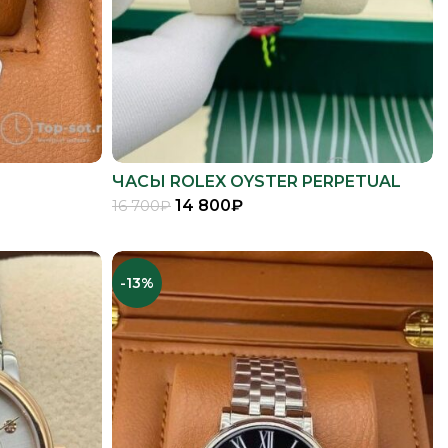
ЧАСЫ ROLEX OYSTER PERPETUAL
DATEJUST
14 800
₽
16 700
₽
В КОРЗИНУ
-13%