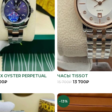
X OYSTER PERPETUAL
ЧАСЫ TISSOT
00
₽
13 700
₽
15 700
₽
В КОРЗИНУ
В КОРЗИНУ
-13%