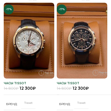
44 мм
44 мм
ДИАМЕТР
ДИАМЕТР
Золото
ЦВЕТ КОРПУСА
Серебро
ЦВЕТ БРАСЛЕТА
-17%
-17%
"Бабочка"
"Бабочка"
ЗАСТЕЖКА
ЗАСТЕЖКА
Черный
ЦВЕТ РЕМЕШКА
Серебро
ЦВЕТ КОРПУСА
Качественная
Качественная
КОРПУС
КОРПУС
часовая сталь
часовая сталь
Черный
ЦИФЕРБЛАТ
Синий
ЦИФЕРБЛАТ
Кварц
Кварц
МЕХАНИЗМ
МЕХАНИЗМ
Полное
Полное
ПОКРЫТИЕ
ПОКРЫТИЕ
защитное IPS
защитное IPS
покрытие
покрытие
Часы мужские
Часы мужские
ПОЛ
ПОЛ
ЧАСЫ TISSOT
ЧАСЫ TISSOT
12 300
₽
12 300
₽
14 800
₽
14 800
₽
Минеральное
Минеральное
СТЕКЛО
СТЕКЛО
Tissot
Tissot
БРЕНД
БРЕНД
Серебро
Серебро
ЦВЕТ БРАСЛЕТА
ЦВЕТ БРАСЛЕТА