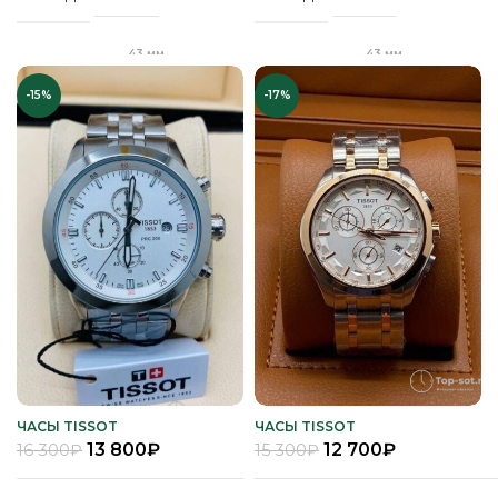
,
Сапфировое
Золото
СТЕКЛО
ЦВЕТ КОРПУСА
Комбинирова
Серебро
43 мм
43 мм
ДИАМЕТР
ДИАМЕТР
,
Золото
ЦВЕТ КОРПУСА
,
Комбинированный
-15%
-17%
Черный
ЦВЕТ РЕМЕШКА
Серебро
"Бабочка"
Клипса
ЗАСТЕЖКА
ЗАСТЕЖКА
Черный
Черный
ЦВЕТ РЕМЕШКА
ЦИФЕРБЛАТ
Качественная
Качественная
КОРПУС
КОРПУС
часовая сталь
часовая сталь
Белый
Клипса
ЦИФЕРБЛАТ
ЗАСТЕЖКА
Механика
Кварц
МЕХАНИЗМ
МЕХАНИЗМ
Полное
Полное
ПОКРЫТИЕ
ПОКРЫТИЕ
защитное IPG
защитное IPS
покрытие
покрытие
Часы мужские
Часы мужские
ПОЛ
ПОЛ
ЧАСЫ TISSOT
ЧАСЫ TISSOT
13 800
₽
12 700
₽
16 300
₽
15 300
₽
Стальной
Стальной
РЕМЕНЬ
РЕМЕНЬ
браслет
браслет