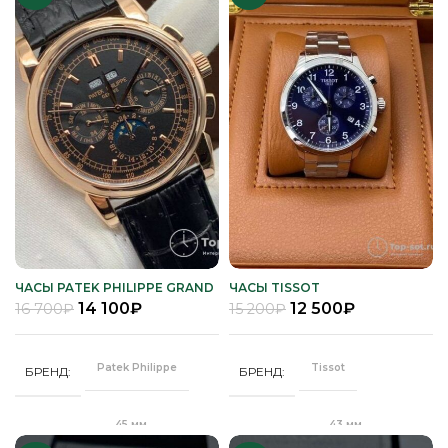
ЧАСЫ PATEK PHILIPPE GRAND
ЧАСЫ TISSOT
COMPLICATIONS
14 100
₽
12 500
₽
16 700
₽
15 200
₽
Patek Philippe
Tissot
БРЕНД
БРЕНД
45 мм
43 мм
ДИАМЕТР
ДИАМЕТР