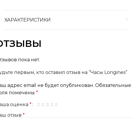
ХАРАКТЕРИСТИКИ
ОТЗЫВЫ
тзывов пока нет.
удьте первым, кто оставил отзыв на “Часы Longines”
аш адрес email не будет опубликован.
Обязательные
оля помечены
*
аша оценка
*
1 из 5 звёзд
2 из 5 звёзд
3 из 5 звёзд
4 из 5 звёзд
5 из 5 звёзд
аш отзыв
*