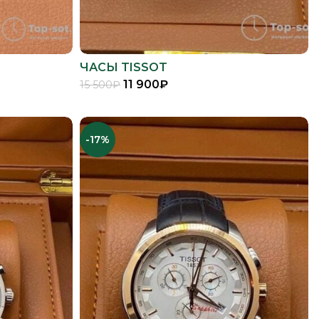
ЧАСЫ TISSOT
11 900
₽
15 500
₽
В КОРЗИНУ
-17%