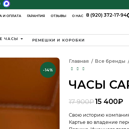
8 (920) 372-17-94
А И ОПЛАТА
ГАРАНТИЯ
ОТЗЫВЫ
О НАС
Е ЧАСЫ
РЕМЕШКИ И КОРОБКИ
Главная
Все бренды
-14%
ЧАСЫ CA
15 400
₽
17 900
₽
₽
₽
₽
₽
Свою историю компания C
Картье во владение пер