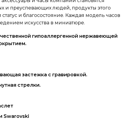
 аксессуары и часы компании становятся
ых и преуспевающих людей, продукты этого
статус и благосостояние. Каждая модель часов
ведением искусства в миниатюре.
качественной гипоаллергенной нержавеющей
покрытием.
вающая застежка с гравировкой.
нутная стрелки.
аслет
и Swarovski