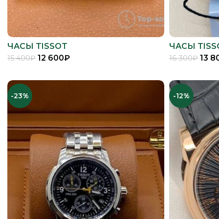
ЧАСЫ TISSOT
ЧАСЫ TISS
12 600
₽
13 8
15 400
₽
16 300
₽
В КОРЗИНУ
-23%
-12%