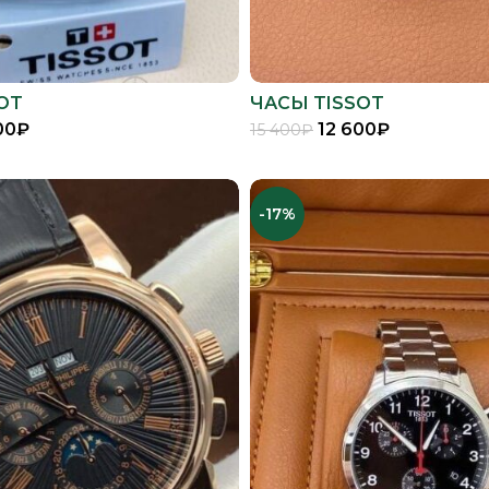
OT
ЧАСЫ TISSOT
00
₽
12 600
₽
15 400
₽
В КОРЗИНУ
В КОРЗИНУ
-17%