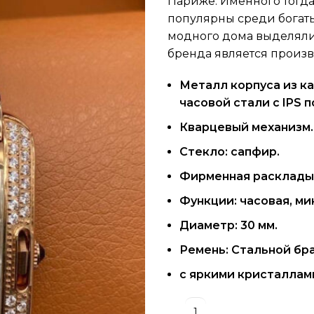
Париже. Именного тогда
популярны среди богат
модного дома выделяли 
бренда является произ
Металл корпуса из 
часовой стали с IPS 
Кварцевый механизм.
Стекло: сапфир.
Фирменная расклады
Функции: часовая, ми
Диаметр: 30 мм.
Ремень: Стальной бр
с яркими кристаллам