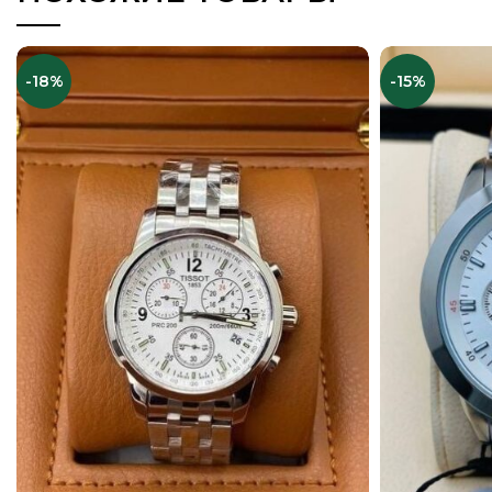
-18%
-15%