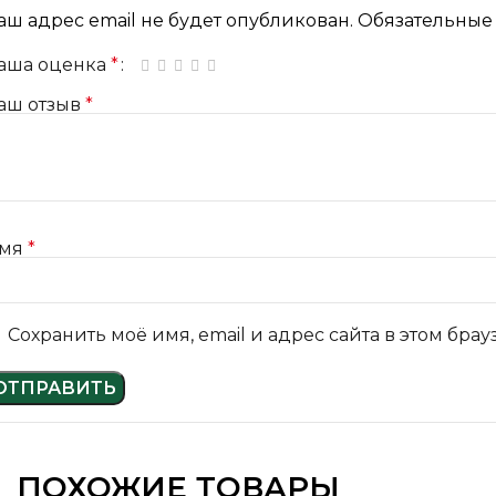
аш адрес email не будет опубликован.
Обязательные
аша оценка
*
1 из 5 звёзд
2 из 5 звёзд
3 из 5 звёзд
4 из 5 звёзд
5 из 5 звёзд
аш отзыв
*
мя
*
Сохранить моё имя, email и адрес сайта в этом бр
ПОХОЖИЕ ТОВАРЫ