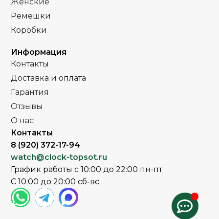
Женские
Часы женские
ПОЛ
Ремешки
Часы женские
ПОЛ
Коробки
Стальной браслет
РЕМЕНЬ
Стальной
РЕМЕНЬ
Информация
браслет
Контакты
Сапфировое
СТЕКЛО
Доставка и оплата
Сапфировое
СТЕКЛО
Гарантия
,
Золото
ЦВЕТ БРАСЛЕТА
Комбиниров
Отзывы
Серебро
ЦВЕТ БРАСЛЕТА
Серебро
О нас
Контакты
,
Серебро
Золото
ЦВЕТ КОРПУСА
ЦВЕТ КОРПУСА
Комбинирова
8 (920) 372-17-94
Серебро
watch@clock-topsot.ru
Белый
ЦИФЕРБЛАТ
График работы с 10:00 до 22:00 пн-пт
Белый
ЦИФЕРБЛАТ
С 10:00 до 20:00 сб-вс