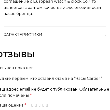
соглашение с European watch & clock Co, что
является гарантом качества и эксклюзивности
часов бренда.
ХАРАКТЕРИСТИКИ
ОТЗЫВЫ
тзывов пока нет.
удьте первым, кто оставил отзыв на “Часы Cartier”
аш адрес email не будет опубликован.
Обязательные
оля помечены
*
аша оценка
*
1 из 5 звёзд
2 из 5 звёзд
3 из 5 звёзд
4 из 5 звёзд
5 из 5 звёзд