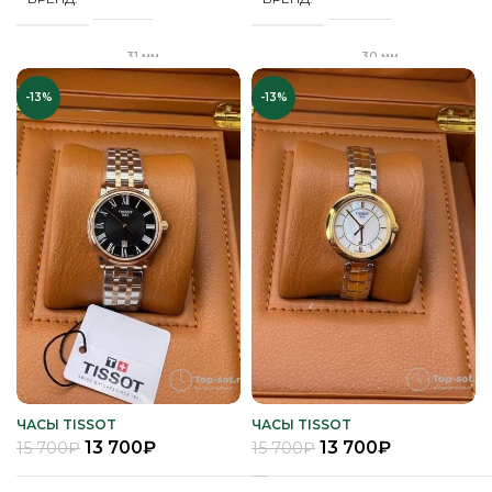
31 мм
30 мм
ДИАМЕТР
ДИАМЕТР
-13%
-13%
Клипса
"Бабочка"
ЗАСТЕЖКА
ЗАСТЕЖКА
Качественная
Качественная
КОРПУС
КОРПУС
часовая сталь
часовая сталь
Механика
Кварц
МЕХАНИЗМ
МЕХАНИЗМ
Полное
Полное
ПОКРЫТИЕ
ПОКРЫТИЕ
защитное IPS
защитное IPS
покрытие
покрытие
Часы женские
Часы женские
ПОЛ
ПОЛ
ЧАСЫ TISSOT
ЧАСЫ TISSOT
13 700
₽
13 700
₽
15 700
₽
15 700
₽
Стальной
Стальной
РЕМЕНЬ
РЕМЕНЬ
браслет
браслет