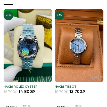
-11%
-13%
ЧАСЫ ROLEX OYSTER
ЧАСЫ TISSOT
PERPETUAL DATEJUST
14 800
₽
13 700
₽
16 700
₽
15 700
₽
Rolex
Tissot
БРЕНД
БРЕНД