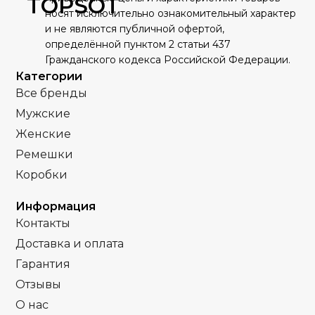
TOPSOT
носят исключительно ознакомительный характер
Качественная
Качественная
КОРПУС
КОРПУС
и не являются публичной офертой,
часовая сталь
часовая сталь
Черный
ЦИФЕРБЛАТ
Черный
ЦИФЕРБЛАТ
определённой пунктом 2 статьи 437
Гражданского кодекса Российской Федерации.
Кварц
Кварц
МЕХАНИЗМ
МЕХАНИЗМ
Категории
Все бренды
Полное
Полное защитное
ПОКРЫТИЕ
ПОКРЫТИЕ
Мужские
защитное IPG
IPS покрытие
покрытие
Женские
Часы мужские
ПОЛ
Ремешки
Часы мужские
ПОЛ
Коробки
Стальной браслет
РЕМЕНЬ
Кожа
РЕМЕНЬ
Информация
Контакты
Сапфировое
СТЕКЛО
Сапфировое
Доставка и оплата
СТЕКЛО
Гарантия
,
Золото
ЦВЕТ КОРПУСА
Золото
Комбинирова
Отзывы
ЦВЕТ КОРПУСА
Серебро
О нас