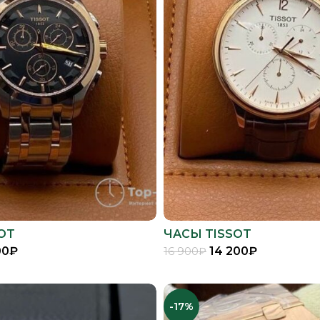
OT
ЧАСЫ TISSOT
00
₽
14 200
₽
16 900
₽
В КОРЗИНУ
В КОРЗИНУ
-17%