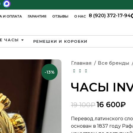
8 (920) 372-17-94
А И ОПЛАТА
ГАРАНТИЯ
ОТЗЫВЫ
О НАС
Е ЧАСЫ
РЕМЕШКИ И КОРОБКИ
Главная
Все бренды
-13%
ЧАСЫ INV
16 600
₽
19 100
₽
₽
₽
₽
₽
Перевод латинского слов
основан в 1837 году Р