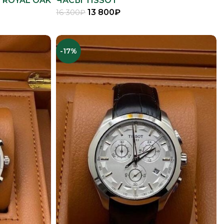
 ROYAL OAK
ЧАСЫ TISSOT
13 800
₽
16 300
₽
В КОРЗИНУ
-17%