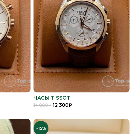
ЧАСЫ TISSOT
12 300
₽
14 800
₽
В КОРЗИНУ
-15%