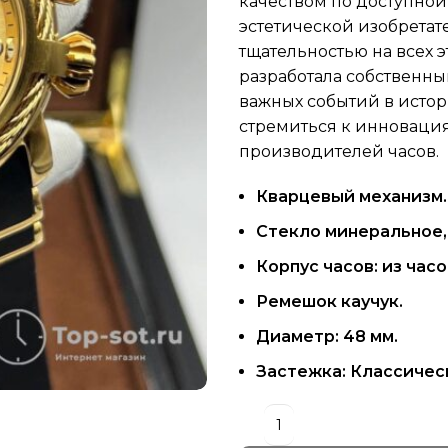
качеством по доступной 
эстетической изобретат
тщательностью на всех э
разработала собственны
важных событий в истор
стремиться к инновация
производителей часов.
Кварцевый механизм.
Стекло минеральное,
Корпус часов: из ча
Ремешок каучук.
Диаметр: 48 мм.
Застежка: Классичес