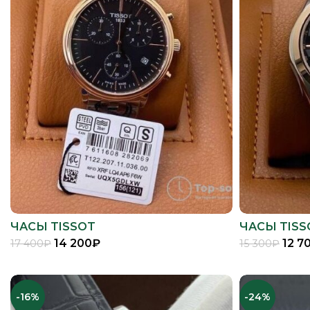
ЧАСЫ TISSOT
ЧАСЫ TISS
14 200
₽
12 7
17 400
₽
15 300
₽
В КОРЗИНУ
-16%
-24%