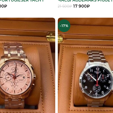
PORTUGIESER YACHT
ЧАСЫ AUDEMARS PIGUET
00
₽
17 900
₽
21 500
₽
В КОРЗИНУ
В КОРЗИНУ
-17%