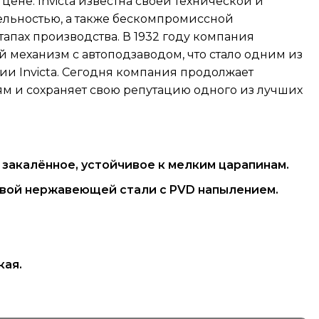
цене. Invicta известна своей технической и
ельностью, а также бескомпромиссной
тапах производства. В 1932 году компания
й механизм с автоподзаводом, что стало одним из
ии Invicta. Сегодня компания продолжает
м и сохраняет свою репутацию одного из лучших
 закалённое, устойчивое к мелким царапинам.
совой нержавеющей стали с PVD напылением.
кая.