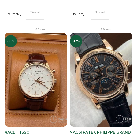
Стальной
Стальной
РЕМЕНЬ
РЕМЕНЬ
браслет
браслет
Tissot
Tissot
БРЕНД
БРЕНД
Сапфировое
Минеральное
СТЕКЛО
СТЕКЛО
42 мм
39 мм
ДИАМЕТР
ДИАМЕТР
Серебро
Серебро
ЦВЕТ БРАСЛЕТА
ЦВЕТ БРАСЛЕТА
-16%
-12%
Клипса
"Бабочка"
ЗАСТЕЖКА
ЗАСТЕЖКА
Серебро
Серебро
ЦВЕТ КОРПУСА
ЦВЕТ КОРПУСА
Качественная
Качественная
КОРПУС
КОРПУС
часовая сталь
часовая сталь
Белый
Черный
ЦИФЕРБЛАТ
ЦИФЕРБЛАТ
Кварц
Кварц
МЕХАНИЗМ
МЕХАНИЗМ
Полное
Полное защитное
ПОКРЫТИЕ
ПОКРЫТИЕ
защитное IPS
IPS покрытие
покрытие
,
Унисекс
Часы мужские
ПОЛ
Часы мужские
ПОЛ
ЧАСЫ TISSOT
ЧАСЫ PATEK PHILIPPE GRAND