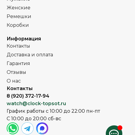
PVD
покрытие
Женские
покрытие
Ремешки
Часы мужские
ПОЛ
Часы мужские
Коробки
ПОЛ
Стальной
РЕМЕНЬ
Информация
Стальной
браслет
РЕМЕНЬ
Контакты
браслет
Доставка и оплата
Сапфировое
СТЕКЛО
Минеральное
СТЕКЛО
Гарантия
Отзывы
Серебро
ЦВЕТ БРАСЛЕТА
Серебро
ЦВЕТ БРАСЛЕТА
О нас
Контакты
Серебро
ЦВЕТ КОРПУСА
Серебро
8 (920) 372-17-94
ЦВЕТ КОРПУСА
watch@clock-topsot.ru
Черный
ЦИФЕРБЛАТ
График работы с 10:00 до 22:00 пн-пт
Черный
ЦИФЕРБЛАТ
С 10:00 до 20:00 сб-вс