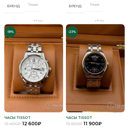
Tissot
Tissot
БРЕНД
БРЕНД
43 мм
43 мм
ДИАМЕТР
ДИАМЕТР
-18%
-23%
"Бабочка"
Клипса
ЗАСТЕЖКА
ЗАСТЕЖКА
Качественная
Качественная
КОРПУС
КОРПУС
часовая сталь
часовая сталь
Кварц
Кварц
МЕХАНИЗМ
МЕХАНИЗМ
Полное
Полное
ПОКРЫТИЕ
ПОКРЫТИЕ
защитное IPS
защитное IPS
покрытие
покрытие
Часы мужские
Часы мужские
ПОЛ
ПОЛ
ЧАСЫ TISSOT
ЧАСЫ TISSOT
12 600
₽
11 900
₽
15 400
₽
15 500
₽