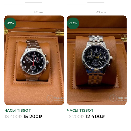
Сапфировое
Сапфировое
СТЕКЛО
СТЕКЛО
42 мм
42 мм
ДИАМЕТР
ДИАМЕТР
Золото
Серебро
ЦВЕТ КОРПУСА
ЦВЕТ КОРПУСА
-17%
-23%
"Бабочка"
Клипса
ЗАСТЕЖКА
ЗАСТЕЖКА
Коричневый
Черный
ЦВЕТ РЕМЕШКА
ЦВЕТ РЕМЕШКА
Качественная
Качественная
КОРПУС
КОРПУС
часовая сталь
часовая сталь
Белый
Белый
ЦИФЕРБЛАТ
ЦИФЕРБЛАТ
Кварц
Кварц
МЕХАНИЗМ
МЕХАНИЗМ
Полное
Полное
ПОКРЫТИЕ
ПОКРЫТИЕ
защитное IPS
защитное IPG
покрытие
покрытие
Часы мужские
Часы мужские
ПОЛ
ПОЛ
ЧАСЫ TISSOT
ЧАСЫ TISSOT
15 200
₽
12 400
₽
18 400
₽
16 200
₽
Стальной
Кожа
РЕМЕНЬ
РЕМЕНЬ
браслет