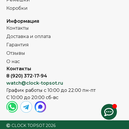
Часы мужские
ПОЛ
Часы мужские
Коробки
ПОЛ
Кожа
РЕМЕНЬ
Информация
Стальной
РЕМЕНЬ
Контакты
браслет
Сапфировое
Доставка и оплата
СТЕКЛО
Минеральное
СТЕКЛО
Гарантия
Золото
Отзывы
ЦВЕТ КОРПУСА
Золото
ЦВЕТ БРАСЛЕТА
О нас
Контакты
Черный
ЦВЕТ РЕМЕШКА
Золото
8 (920) 372-17-94
ЦВЕТ КОРПУСА
watch@clock-topsot.ru
Белый
ЦИФЕРБЛАТ
График работы с 10:00 до 22:00 пн-пт
Черный
ЦИФЕРБЛАТ
С 10:00 до 20:00 сб-вс
CLOCK TOPSOT 2026