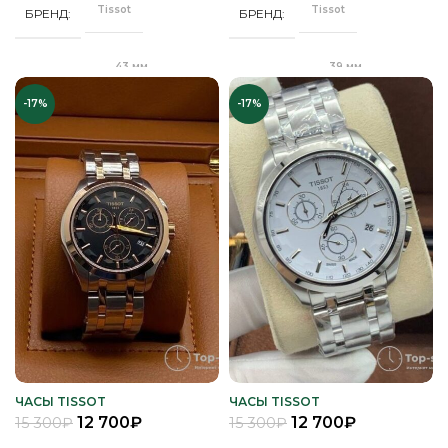
Tissot
Tissot
БРЕНД
БРЕНД
Сапфировое
СТЕКЛО
Сапфировое
СТЕКЛО
43 мм
39 мм
ДИАМЕТР
ДИАМЕТР
Серебро
ЦВЕТ КОРПУСА
Серебро
ЦВЕТ БРАСЛЕТА
-17%
-17%
Клипса
"Бабочка"
ЗАСТЕЖКА
ЗАСТЕЖКА
Коричневый
ЦВЕТ РЕМЕШКА
Серебро
ЦВЕТ КОРПУСА
Качественная
Качественная
КОРПУС
КОРПУС
часовая сталь
часовая сталь
Белый
ЦИФЕРБЛАТ
Черный
ЦИФЕРБЛАТ
Кварц
Кварц
МЕХАНИЗМ
МЕХАНИЗМ
Полное
Полное
ПОКРЫТИЕ
ПОКРЫТИЕ
защитное IPS
защитное IPS
покрытие
покрытие
Часы мужские
Часы мужские
ПОЛ
ПОЛ
ЧАСЫ TISSOT
ЧАСЫ TISSOT
12 700
₽
12 700
₽
15 300
₽
15 300
₽
Стальной
Стальной
РЕМЕНЬ
РЕМЕНЬ