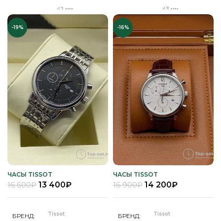
42 мм
43 мм
ДИАМЕТР
ДИАМЕТР
-19%
-16%
Клипса
Клипса
ЗАСТЕЖКА
ЗАСТЕЖКА
Качественная
Качественная
КОРПУС
КОРПУС
часовая сталь
часовая сталь
Кварц
Кварц
МЕХАНИЗМ
МЕХАНИЗМ
Полное
Полное
ПОКРЫТИЕ
ПОКРЫТИЕ
защитное IPG
защитное IPS
покрытие
покрытие
Часы мужские
Часы мужские
ПОЛ
ПОЛ
ЧАСЫ TISSOT
ЧАСЫ TISSOT
13 400
₽
14 200
₽
16 600
₽
16 900
₽
Кожа
Кожа
РЕМЕНЬ
РЕМЕНЬ
Tissot
Tissot
БРЕНД
БРЕНД