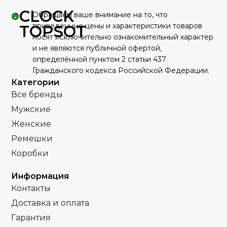
CLOCK
Клипса
"Бабочка"
ЗАСТЕЖКА
ЗАСТЕЖКА
Обращаем ваше внимание на то, что
,
Серебро
Золото
приведённые цены и характеристики товаров
ЦВЕТ КОРПУСА
ЦВЕТ КОРПУСА
TOPSOT
Комбинирова
носят исключительно ознакомительный характер
Серебро
Качественная
Качественная
КОРПУС
КОРПУС
и не являются публичной офертой,
часовая сталь
часовая сталь
Белый
ЦИФЕРБЛАТ
определённой пунктом 2 статьи 437
Черный
ЦИФЕРБЛАТ
Гражданского кодекса Российской Федерации.
Кварц
Кварц
МЕХАНИЗМ
МЕХАНИЗМ
Категории
Все бренды
Полное
Полное защитное
ПОКРЫТИЕ
ПОКРЫТИЕ
Мужские
защитное IPS
IPS покрытие
покрытие
Женские
Часы мужские
ПОЛ
Ремешки
Часы мужские
ПОЛ
Коробки
Стальной браслет
РЕМЕНЬ
Стальной
РЕМЕНЬ
Информация
браслет
Контакты
Сапфировое
СТЕКЛО
Доставка и оплата
Минеральное
СТЕКЛО
Гарантия
,
Золото
ЦВЕТ БРАСЛЕТА