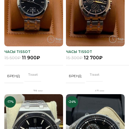
Механика
Кварц
МЕХАНИЗМ
МЕХАНИЗМ
Полное
Полное
ПОКРЫТИЕ
ПОКРЫТИЕ
защитное IPG
защитное IPG
покрытие
покрытие
Часы мужские
Часы мужские
ПОЛ
ПОЛ
ЧАСЫ TISSOT
ЧАСЫ TISSOT
11 900
₽
12 700
₽
15 500
₽
15 300
₽
Кожа
Кожа
РЕМЕНЬ
РЕМЕНЬ
Tissot
Tissot
БРЕНД
БРЕНД
Минеральное
Сапфировое
СТЕКЛО
СТЕКЛО
39 мм
43 мм
ДИАМЕТР
ДИАМЕТР
Золото
Золото
ЦВЕТ КОРПУСА
ЦВЕТ КОРПУСА
-17%
-24%
"Бабочка"
"Бабочка"
ЗАСТЕЖКА
ЗАСТЕЖКА
Черный
Коричневый
ЦВЕТ РЕМЕШКА
ЦВЕТ РЕМЕШКА
Качественная
Качественная
КОРПУС
КОРПУС
часовая сталь
часовая сталь
Черный
Белый